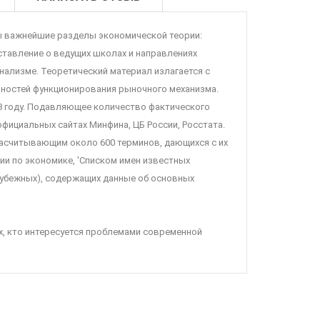
ы важнейшие разделы экономической теории:
тавление о ведущих школах и направлениях
нализме. Теоретический материал излагается с
ностей функционирования рыночного механизма.
8 году. Подавляющее количество фактического
фициальных сайтах Минфина, ЦБ России, Росстата.
асчитывающим около 600 терминов, дающихся с их
и по экономике, 'Списком имен известных
рубежных), содержащих данные об основных
ех, кто интересуется проблемами современной