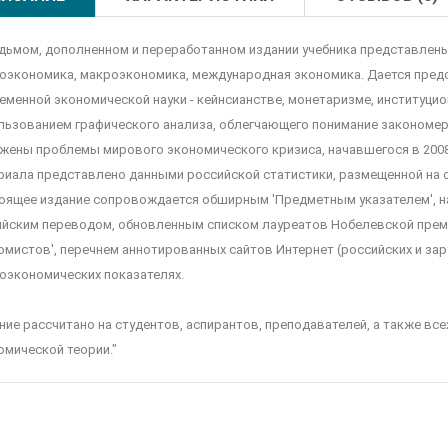
едьмом, дополненном и переработанном издании учебника представлен
оэкономика, макроэкономика, международная экономика. Дается предс
еменной экономической науки - кейнсианстве, монетаризме, институцио
льзованием графического анализа, облегчающего понимание закономер
жены проблемы мирового экономического кризиса, начавшегося в 200
риала представлено данными российской статистики, размещенной на о
оящее издание сопровождается обширным 'Предметным указателем', н
ийским переводом, обновленным списком лауреатов Нобелевской преми
омистов', перечнем аннотированных сайтов Интернет (российских и за
оэкономических показателях.
ние рассчитано на студентов, аспирантов, преподавателей, а также вс
омической теории."