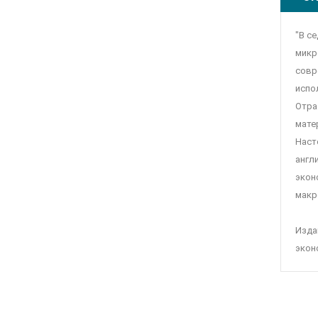
"В с
микр
совр
испо
Отра
мате
Наст
англ
экон
макр
Изда
экон