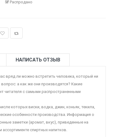
Распродано
НАПИСАТЬ ОТЗЫВ
йчас вряд ли можно встретить человека, который ни
 вопрос: а как же они производятся? Какие
мит читателя с самыми распространенными
исле которых виски, водка, джин, коньяк, текила,
ические особенности производства. Информация о
онные заметки (аромат, вкус), приведенные на
м ассортименте спиртных напитков.