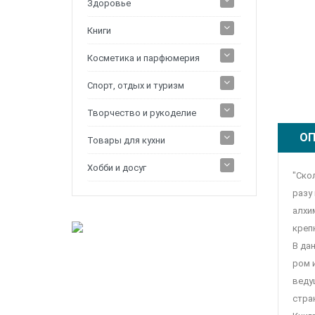
Здоровье
Книги
Косметика и парфюмерия
Спорт, отдых и туризм
Творчество и рукоделие
ОП
Товары для кухни
Хобби и досуг
"Ско
разу
алхи
креп
В да
ром 
веду
стра