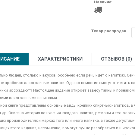
Наличие:
Товар распродан.
ИСАНИЕ
ХАРАКТЕРИСТИКИ
ОТЗЫВОВ (0)
лько людей, столько и вкусов, особенно если речь идет о напитках. Се
 не пробовал алкогольные напитки. Однако немногие смогут ответить на
мики их создают? Настоящее издание откроет завесу тайны и познако
кими алкогольными напитками.
нной книге представлены основные виды крепких спиртных напитков, в ч
и др. Описана история появления каждого напитка, регионы и технолог
щих производителях и марках того или иного напитка, а также дегустаци
ницах этого издания, несомненно, помогут лучше разобраться в широко