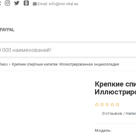
Email: info@mir-vital.eu
PAYPAL
 Пиво
Крепкие спиртные напитки. Иллюстрированная энциклопедия
Крепкие сп
Иллюстрир
0 отзывов
/
Напи
Модель: