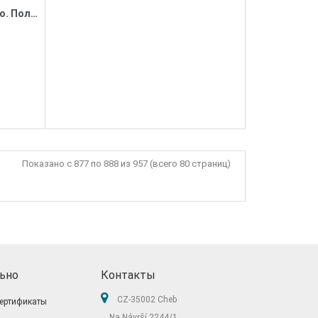
Творческий курс по рисованию. Полная мимимишность!
Показано с 877 по 888 из 957 (всего 80 страниц)
ьно
Контакты
CZ-35002 Cheb
ертификаты
Na Návrší 2244/1