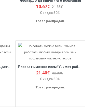
Леонардо да Винчи и его Вселенная
10.67€
21.35€
Скидка 50%
Товар распродан.
Пишем пионы, розы и другие цветы акварелью. Пошаговые мастер-классы по живописи
Рисовать можно всем! Учимся работать любым материалом за 7 пошаговых мастер-классов
21.40€
42.80€
Скидка 50%
Товар распродан.