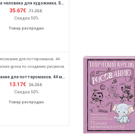
Фигура человека для художника. Большая книга анатомии, референсов и художественных поз
35.67€
71.35€
Скидка 50%
Товар распродан.
Рисование для поттероманов. 44 магических урока по созданию рисунков
13.17€
26.35€
Скидка 50%
Товар распродан.