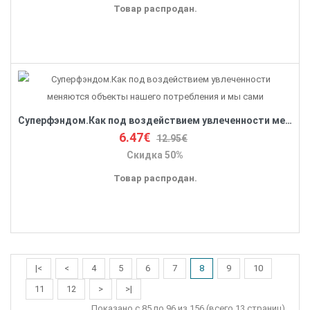
Товар распродан.
Суперфэндом.Как под воздействием увлеченности меняются объекты нашего потребления и мы сами
6.47€
12.95€
Скидка 50%
Товар распродан.
|<
<
4
5
6
7
8
9
10
11
12
>
>|
Показано с 85 по 96 из 156 (всего 13 страниц)