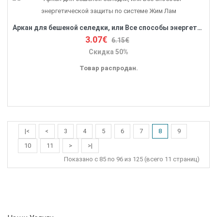
Аркан для бешеной селедки, или Все способы энергетической защиты по системе Жим Лам
3.07€
6.15€
Скидка 50%
Товар распродан.
|<
<
3
4
5
6
7
8
9
10
11
>
>|
Показано с 85 по 96 из 125 (всего 11 страниц)