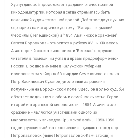
Хуснутдиновой продолжает традиции отечественной
кинодраматургии, которая всегда стремилась быть
подлинной художественной прозой. Действие двух лучших
сценариев на историческую тему - 'Ветеран' игумений
Феофилы (Лепешинскрй) и '1854. Авачинское сражение'
Сергея Боровкова - относится к рубежу XVIII и XIX веков.
Авантюрный сюжет киноповести 'Ветеран' погружает
читателя в помещичий уклад и нравы предреформенной
России. В родное имение в Калужской губернии
возвращается майор лейб-гвардии Семеновского полка
Петр Васильевич Суханов, уволенный за ранения,
полученные на Бородинском поле. Здесь он волею судьбы
обретает подлинную любовь и семейное счастье. Герои
второй исторической киноповести - '1854. Авачинское
сражение' - являются участниками одного из
малоизвестных эпизодов Крымской войны 1853-1856
годов: русские войска героически защищают город-порт
Петропавловск (ныне Петропавловск-Камчатский) и