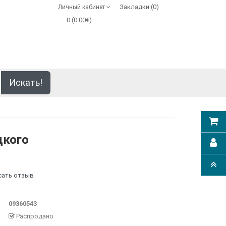
Закладки (0)
Личный кабинет
0 (0.00€)
Искать!
цкого
сать отзыв
09360543
Распродано