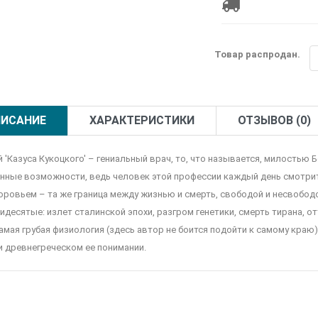
Товар распродан.
ИСАНИЕ
ХАРАКТЕРИСТИКИ
ОТЗЫВОВ (0)
й 'Казуса Кукоцкого' – гениальный врач, то, что называется, милостью
нные возможности, ведь человек этой профессии каждый день смотрит 
оровьем – та же граница между жизнью и смерть, свободой и несвобод
идесятые: излет сталинской эпохи, разгром генетики, смерть тирана, о
самая грубая физиология (здесь автор не боится подойти к самому краю
и древнегреческом ее понимании.