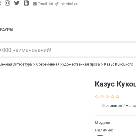
Email: info@mir-vital.eu
PAYPAL
менная литература
Современная художественная проза
Казус Кукоцкого
Казус Куко
0 отзывов
/
Напи
Модель:
Наличие: