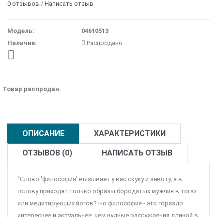
0 отзывов
/
Написать отзыв
Модель:
04610513
Наличие:
Распродано
Товар распродан.
ОПИСАНИЕ
ХАРАКТЕРИСТИКИ
ОТЗЫВОВ (0)
НАПИСАТЬ ОТЗЫВ
"Слово 'философия' вызывает у вас скуку и зевоту, а в
голову приходят только образы бородатых мужчин в тогах
или медитирующих йогов? Но философия - это гораздо
интереснее и актуальнее, чем нудные рассуждения длиной в