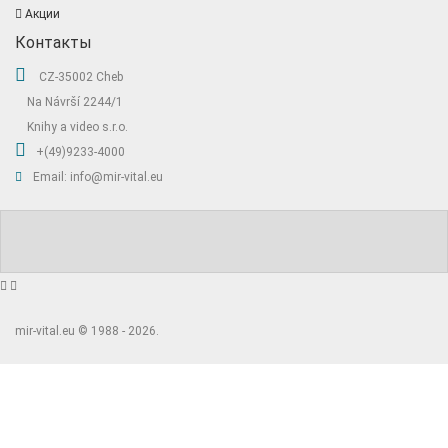
Акции
Контакты
CZ-35002 Cheb
Na Návrší 2244/1
Knihy a video s.r.o.
+(49)9233-4000
Email: info@mir-vital.eu
mir-vital.eu © 1988 - 2026.