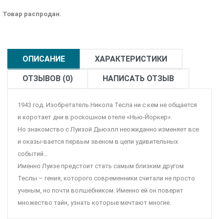
Товар распродан.
ОПИСАНИЕ
ХАРАКТЕРИСТИКИ
ОТЗЫВОВ (0)
НАПИСАТЬ ОТЗЫВ
1943 год. Изобретатель Никола Тесла ни с кем не общается
и коротает дни в роскошном отеле «Нью-Йоркер».
Но знакомство с Луизой Дьюэлл неожиданно изменяет все
и оказы-вается первым звеном в цепи удивительных
событий…
Именно Луизе предстоит стать самым близким другом
Теслы – гения, которого современники считали не просто
ученым, но почти волшебником. Именно ей он поверит
множество тайн, узнать которые мечтают многие.