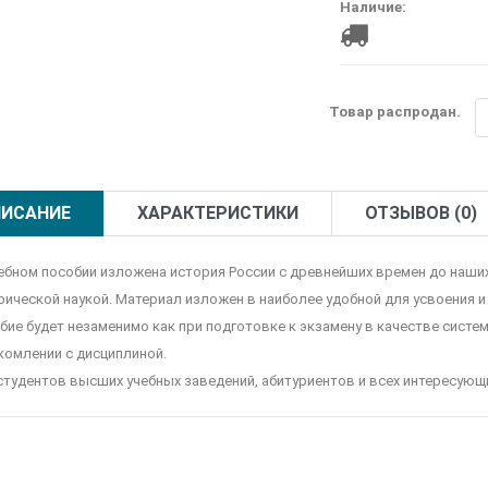
Наличие:
Товар распродан.
ИСАНИЕ
ХАРАКТЕРИСТИКИ
ОТЗЫВОВ (0)
чебном пособии изложена история России с древнейших времен до наших
рической наукой. Материал изложен в наиболее удобной для усвоения и 
бие будет незаменимо как при подготовке к экзамену в качестве систе
комлении с дисциплиной.
студентов высших учебных заведений, абитуриентов и всех интересующи