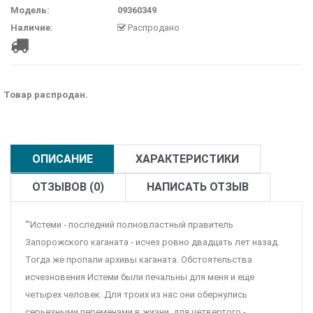
Модель:
09360349
Наличие:
Распродано
Товар распродан.
ОПИСАНИЕ
ХАРАКТЕРИСТИКИ
ОТЗЫВОВ (0)
НАПИСАТЬ ОТЗЫВ
"'Истеми - последний полновластный правитель
Запорожского каганата - исчез ровно двадцать лет назад.
Тогда же пропали архивы каганата. Обстоятельства
исчезновения Истеми были печальны для меня и еще
четырех человек. Для троих из нас они обернулись
серьезными переменами в жизни, для четвертого -