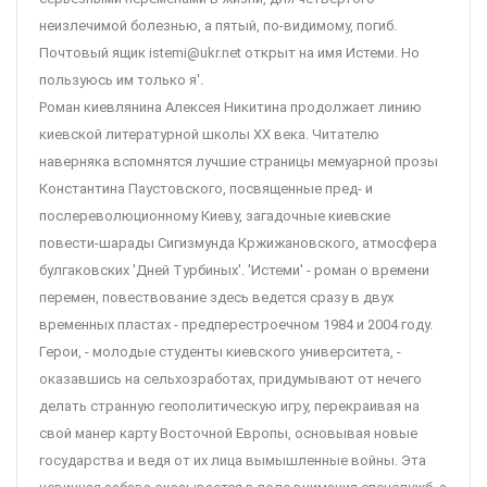
неизлечимой болезнью, а пятый, по-видимому, погиб.
Почтовый ящик istemi@ukr.net открыт на имя Истеми. Но
пользуюсь им только я'.
Роман киевлянина Алексея Никитина продолжает линию
киевской литературной школы ХХ века. Читателю
наверняка вспомнятся лучшие страницы мемуарной прозы
Константина Паустовского, посвященные пред- и
послереволюционному Киеву, загадочные киевские
повести-шарады Сигизмунда Кржижановского, атмосфера
булгаковских 'Дней Турбиных'. 'Истеми' - роман о времени
перемен, повествование здесь ведется сразу в двух
временных пластах - предперестроечном 1984 и 2004 году.
Герои, - молодые студенты киевского университета, -
оказавшись на сельхозработах, придумывают от нечего
делать странную геополитическую игру, перекраивая на
свой манер карту Восточной Европы, основывая новые
государства и ведя от их лица вымышленные войны. Эта