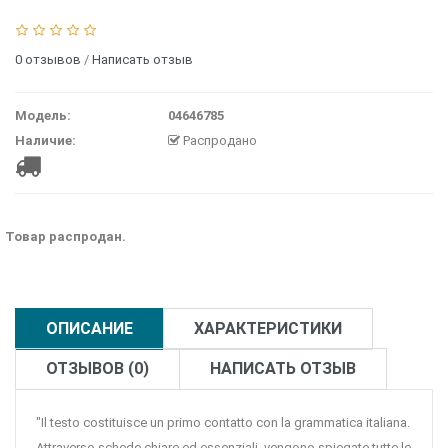
0 отзывов
/
Написать отзыв
Модель:
04646785
Наличие:
Распродано
Товар распродан.
ОПИСАНИЕ
ХАРАКТЕРИСТИКИ
ОТЗЫВОВ (0)
НАПИСАТЬ ОТЗЫВ
"Il testo costituisce un primo contatto con la grammatica italiana.
Attraverso schede chiare ed essenziali, vengono spiegate tutte le