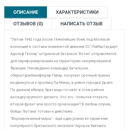
ОПИСАНИЕ
ХАРАКТЕРИСТИКИ
ОТЗЫВОВ (0)
НАПИСАТЬ ОТЗЫВ
"Летом 1942 года после тяжелейших боев под Москвой
воюющий в составе знаменитой дивизии СС 'Лейбштандарт
Адольф Гитлер' штурмовой батальон 'Вотан' отправляется
для переформирования на территорию оккупированной
Франции. Неожиданно командир батальона,
оберштурмбаннфюрер Гейер, получает срочный приказ
выдвинуться к проливу Ла-Манш, в район городка Дьепп.
По данным абвера, британцы готовят в этом районе
высадку крупного десанта. Что это - попытка открыть
второй фронт или просто провокация? В любом случае,
бойцы 'Вотана' готовы к действию...
'Форсированный марш' - еще один роман из серии книг
популярного британского писателя Чарльза Уайтинга