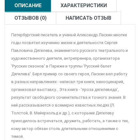
ОПИСАНИЕ
ХАРАКТЕРИСТИКИ
ОТЗЫВОВ (0)
НАПИСАТЬ ОТЗЫВ
Петербургский писатель и ученый Александр Ласкин многие
годы посвятил изучению жизни и деятельности Сергея
Павловича Дягилева, знаменитого русского театрального и
художественного деятеля, антрепренера, организатора
'Русских сезонов' в Париже и труппы 'Русский балет
Дягилева'. Беря пример со своего героя, Ласкин вел работу
в разных направлениях - написал три книги, киносценарий,
организовал выставку... Эта книга - 'проза дягилеведа',
результат свободного сочинительства и точного знания. В
ней рассказывается о всемирно известных людях (Л.
Толстой, В. Мейерхольд и др.), с которыми Дягилеву
приходилось встречаться, дружить, работать, а также о тех,
кому автор обязан столь длительными отношениями с
темой.