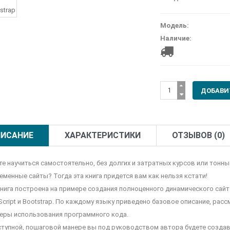
Модель:
Наличие:
ИСАНИЕ
ХАРАКТЕРИСТИКИ
ОТЗЫВОВ (0)
те научиться самостоятельно, без долгих и затратных курсов или тонн
еменные сайты? Тогда эта книга придется вам как нельзя кстати!
книга построена на примере создания полноценного динамического сай
Script и Bootstrap. По каждому языку приведено базовое описание, ра
еры использования программного кода.
ступной, пошаговой манере вы под руководством автора будете создав