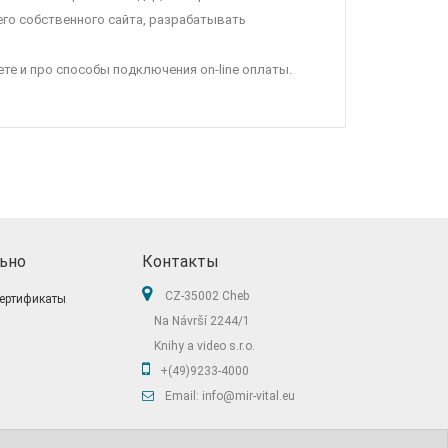
его собственного сайта, разрабатывать
те и про способы подключения on-line оплаты.
ьно
Контакты
CZ-35002 Cheb
ертификаты
Na Návrší 2244/1
Knihy a video s.r.o.
+(49)9233-4000
Email: info@mir-vital.eu