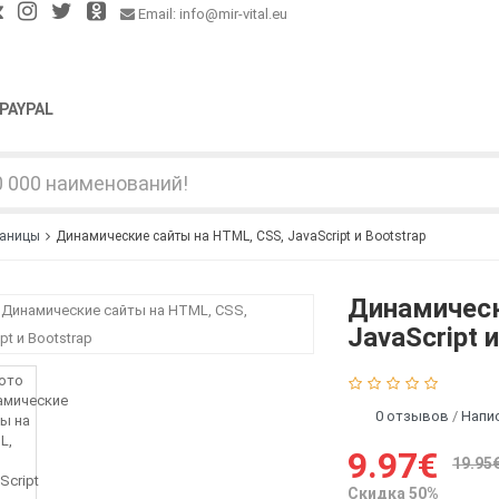
Email: info@mir-vital.eu
PAYPAL
раницы
Динамические сайты на HTML, CSS, JavaScript и Bootstrap
Динамическ
JavaScript 
0 отзывов
/
Напи
9.97€
19.95
Скидка 50%