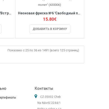
Аппликация самоклеющаяся 'Встреча в лесу'
Неоновая фреска №6 'Свободный полет' (430006)
15.80€
ДОБАВИТЬ В КОРЗИНУ
Показано с 25 по 36 из 1491 (всего 125 страниц)
ьно
Контакты
CZ-35002 Cheb
ертификаты
Na Návrší 2244/1