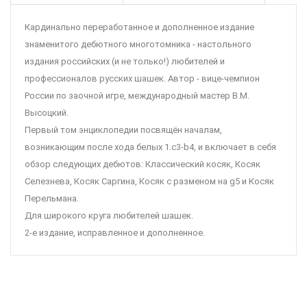
Кардинально переработанное и дополненное издание
знаменитого дебютного многотомника - настольного
издания российских (и не только!) любителей и
профессионалов русских шашек. Автор - вице-чемпион
России по заочной игре, международный мастер В.М.
Высоцкий.
Первый том энциклопедии посвящён началам,
возникающим после хода белых 1.c3-b4, и включает в себя
обзор следующих дебютов: Классический косяк, Косяк
Селезнева, Косяк Саргина, Косяк с разменом на g5 и Косяк
Перельмана.
Для широкого круга любителей шашек.
2-е издание, исправленное и дополненное.