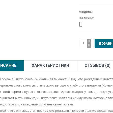
Модель:
Наличие:
ИСАНИЕ
ХАРАКТЕРИСТИКИ
ОТЗЫВОВ (0)
й романа Тимур Маев - уникальная личность. Ведь его рождение и детст
еропольского коммунистического высшего учебного заведения (Комвуз):
нткой первого курса этого заведения. А, как говорят ученые, плод в ут
ринимает мать. Значит, и Тимур впитывал азы коммунизма, которые вп
водствовался все девяносто лет своей жизни.
рвой книге описывается период его рождения, юности и двухразовая эвак