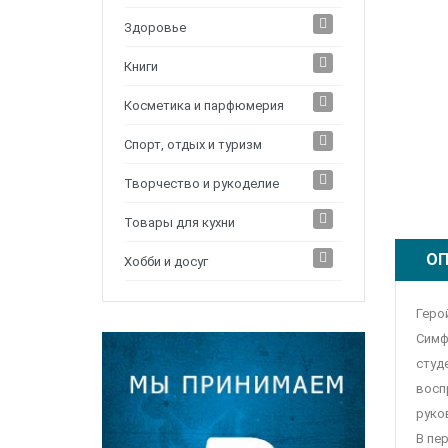
Здоровье
Книги
Косметика и парфюмерия
Спорт, отдых и туризм
Творчество и рукоделие
Товары для кухни
ОП
Хобби и досуг
Геро
Симф
студе
восп
руко
В пе