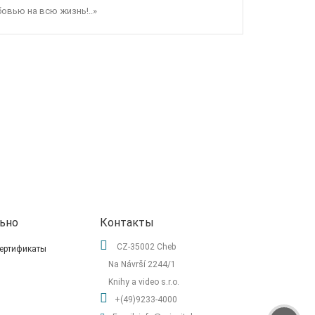
овью на всю жизнь!..»
ьно
Контакты
CZ-35002 Cheb
ертификаты
Na Návrší 2244/1
Knihy a video s.r.o.
+(49)9233-4000