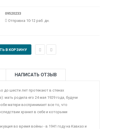
09520233
Отправка 10-12 раб. дн.
НАПИСАТЬ ОТЗЫВ
во до шести лет протекают в стенах
 мать родила его 24 мая 1929 года, будучи
робе матери воспринимает все то, что
оследствии хранил в себе и которыми
уация во время войны - в 1941 году на Кавказ и