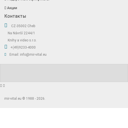
Акции
Контакты
CZ-35002 Cheb
Na Návrší 2244/1
Knihy a video s.r.o.
+(49)9233-4000
Email: info@mir-vital.eu
mir-vital.eu © 1988 - 2026.