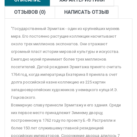
ОТЗЫВОВ (0)
НАПИСАТЬ ОТЗЫВ
"Государственный Эрмитаж - один из крупнейших музеев
мира. Его постоянно растущие коллекции насчитывают
около трех миллионов экспонатов. Они отражают
огромный пласт истории мировой культуры и искусства.
Ежегодно музей принимает более трех миллионов
посетителей. Датой рождения Эрмитажа принято считать
1764 год, когда императрица Екатерина II приняла в счет
долга российской казне коллекцию из 225 картин
западноевропейских художников у немецкого купца И.Э.
Гоцковского.
Всемирную славу принесли Эрмитажу и его здания. Среди
них первое место принадлежит Зимнему дворцу,
построенному в 1762 году по проекту Б.-Ф. Растрелли и
более 150 лет служившему главной резиденцией
российских императоров. Сооружение дворца длилось 7