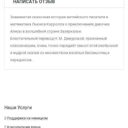
НАПИСАТЬ ОТЗЫВ
Знаменитая сказочная история английского писателя и
математика Льюиса Кэрролла о приключениях девочки
Алисы в волшебной стране Зазеркалье.
Блистательный перевод Н. М. Демуровой, признанный
классическим, очень точно передаёт смысл этой необычной
и мудрой сказки со множеством весёлых бессмыслиц и
парадоксов.
Наши Услуги
Поддержка на немецком
Консультации врача