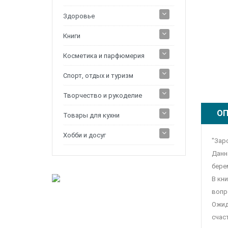
Здоровье
Книги
Косметика и парфюмерия
Спорт, отдых и туризм
Творчество и рукоделие
ОП
Товары для кухни
Хобби и досуг
"Зар
Данн
бере
В кн
вопр
Ожид
счас