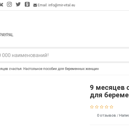
Email: info@mir-vital.eu
PAYPAL
сяцев счастья. Настольное пособие для беременных женщин
9 месяцев 
для берем
0 отзывов
/
Напи