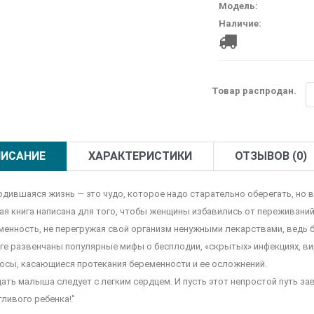
Модель:
Наличие:
Товар распродан.
ИСАНИЕ
ХАРАКТЕРИСТИКИ
ОТЗЫВОВ (0)
одившаяся жизнь — это чудо, которое надо старательно оберегать, но 
ая книга написана для того, чтобы женщины избавились от переживаний
менность, не перегружая свой организм ненужными лекарствами, ведь б
иге развенчаны популярные мифы о бесплодии, «скрытых» инфекциях, вир
осы, касающиеся протекания беременности и ее осложнений.
ать малыша следует с легким сердцем. И пусть этот непростой путь з
тливого ребенка!"