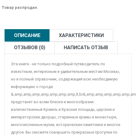
Товар распродан.
ОПИСАНИЕ
ХАРАКТЕРИСТИКИ
ОТЗЫВОВ (0)
НАПИСАТЬ ОТЗЫВ
Эта книга - не только подробный путеводитель по
известным, интересным и удивительным местам Москвы,
но и полный справочник, содержащий всю необходимую
информацию о городе.
&,amp,amp,amp,amp,amp,amp,amp,lt,br&,amp,amp,amp,amp,amp,am
предстанет во всем блеске и многообразии:
величественный Кремль и Красная площадь, царские и
императорские дворцы, старинные храмы и монастыри,
многочисленные музеи, исторические памятники и многое
другое. Вы сможете совершить прекрасные прогулки по