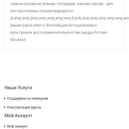
самым красивым улицам, площадям, паркам города - для
вас проложены лучшие маршруты!
&,amp,amp,amp,amp,amp,amp,amp,lt,br&,amp,amp,amp,amp,amp,am
ваших руках ключ к богатейшим историческим и
культурным достопримечательностям сердца России -
Москвы!
Наши Услуги
Поддержка на немецком
Консультации врача
Мой Аккаунт
Мой аккаунт